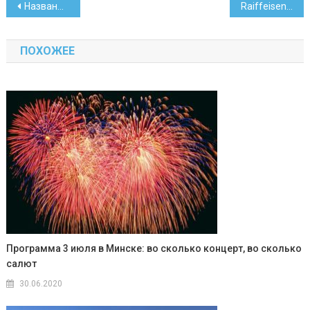
Навигация
Названы экзамены, которые будут сдавать школьники будущим летом
Raiffeisen продал «Приорбанк» инвесторам из ОАЭ
по
ПОХОЖЕЕ
записям
Программа 3 июля в Минске: во сколько концерт, во сколько
салют
30.06.2020