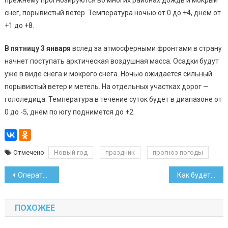
снег, порывистый ветер. Температура ночью от 0 до +4, днем от
+1 до +8.
В пятницу 3 января
вслед за атмосферными фронтами в страну
начнет поступать арктическая воздушная масса. Осадки будут
уже в виде снега и мокрого снега. Ночью ожидается сильный
порывистый ветер и метель. На отдельных участках дорог —
гололедица. Температура в течение суток будет в диапазоне от
0 до -5, днем по югу поднимется до +2.
Отмечено
Новый год
праздник
прогноз погоды
Навигация
Оператор такси рассказал, как сэкономить на поездках в праздники
Как будет работать метро в Минске в новогоднюю ночь
по
ПОХОЖЕЕ
записям