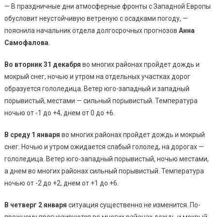
— В праздничные дни атмосферные фронты с Западной Европы
обусловит неустойчивую ветреную с осадками погоду, —
пояснила начальник отдела долгосрочных прогнозов
Анна
Самофалова
.
Во вторник 31 декабря
во многих районах пройдет дождь и
мокрый снег, ночью и утром на отдельных участках дорог
образуется гололедица. Ветер юго-западный и западный
порывистый, местами — сильный порывистый. Температура
ночью от -1 до +4, днем от 0 до +6.
В среду 1 января
во многих районах пройдет дождь и мокрый
снег. Ночью и утром ожидается слабый гололед, на дорогах —
гололедица. Ветер юго-западный порывистый, ночью местами,
а днем во многих районах сильный порывистый. Температура
ночью от -2 до +2, днем от +1 до +6.
В четверг 2 января
ситуация существенно не изменится. По-
прежнему прогнозируются во многих районах дождь и мокрый