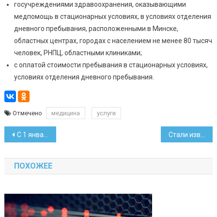
госучреждениями здравоохранения, оказывающими
медпомощь в стационарных условиях, в условиях отделения
дневного пребывания, расположенными в Минске,
областных центрах, городах с населением не менее 80 тысяч
человек, РНПЦ, областными клиниками;
с оплатой стоимости пребывания в стационарных условиях,
условиях отделения дневного пребывания.
Отмечено
медицина
услуги
Навигация
С 1 января повышаются надбавки работникам сферы образования
Стали известны лимиты бонусов оптимизирующим руководителям
по
ПОХОЖЕЕ
записям