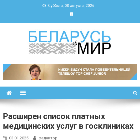
Суббота, 08 августа, 2026
Беларусь и мир
Новости Беларуси и мира
Расширен список платных
медицинских услуг в госклиниках
03.01.2025
редактор