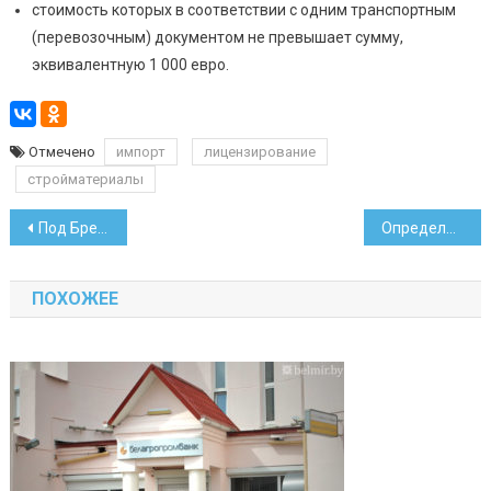
стоимость которых в соответствии с одним транспортным
(перевозочным) документом не превышает сумму,
эквивалентную 1 000 евро.
Отмечено
импорт
лицензирование
стройматериалы
Навигация
Под Бременом опрокинулась фура c белорусом за рулем
Определено, сколько будет идти на доплаты при оптимизации
по
ПОХОЖЕЕ
записям