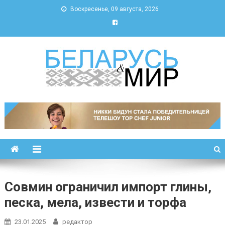
Воскресенье, 09 августа, 2026
Беларусь и мир
Новости Беларуси и мира
Совмин ограничил импорт глины,
песка, мела, извести и торфа
23.01.2025
редактор