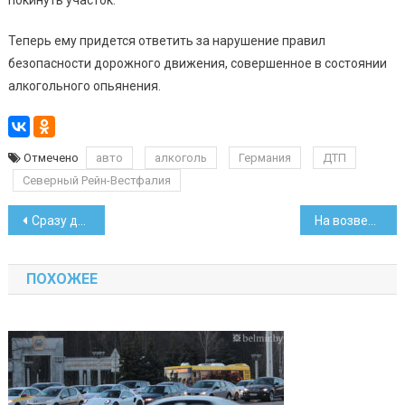
Теперь ему придется ответить за нарушение правил
безопасности дорожного движения, совершенное в состоянии
алкогольного опьянения.
Отмечено
авто
алкоголь
Германия
ДТП
Северный Рейн-Вестфалия
Навигация
Сразу два белоруса попали в финал крупного турнира по покеру
На возведение музея в виде контуров страны выделили 6 млн рублей
по
ПОХОЖЕЕ
записям