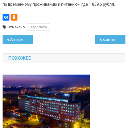
по временному проживанию и питанию», где 1 839,6 рубля.
Отмечено
зарплата
Навигация
Автомобильные парковки будут работать по новым правилам
В минском парке 1 июня пройдет спортивный семейный праздник
по
ПОХОЖЕЕ
записям