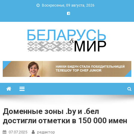
Воскресенье, 09 августа, 2026
Беларусь и мир
Новости Беларуси и мира
Доменные зоны .by и .бел
достигли отметки в 150 000 имен
07.07.2025
редактор