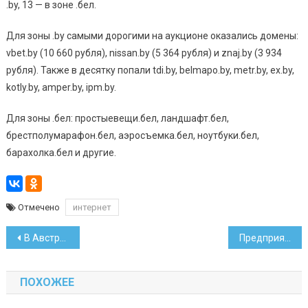
.by, 13 — в зоне .бел.
Для зоны .by самыми дорогими на аукционе оказались домены:
vbet.by (10 660 рубля), nissan.by (5 364 рубля) и znaj.by (3 934
рубля). Также в десятку попали tdi.by, belmapo.by, metr.by, ex.by,
kotly.by, amper.by, ipm.by.
Для зоны .бел: простыевещи.бел, ландшафт.бел,
брестполумарафон.бел, аэросъемка.бел, ноутбуки.бел,
барахолка.бел и другие.
Отмечено
интернет
Навигация
В Австрии белоруса и украинцев подозревают в серии краж
Предприятия в июне резко нарастили покупку валюты
по
ПОХОЖЕЕ
записям