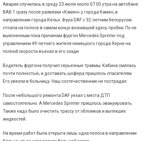
Авария случилась в среду 23 июля около 07.00 утра на автобане
BAB 1 сразу после развязки «Камен» у города Камен, в
направлении города Кёльн. Фура DAF с 32-летним белорусом
стояла на полосе в самом конце возникшей здесь пробки. По не
выясненным пока причинам фургон Mercedes Sprinter под
управлением 49-летнего жителя немецкого города Херне на
полной скорости въехал в его сзади.
Водитель фургона получил серьезные травмы. Кабина смялась
почти полностью, и доставать шофера пришлось спасателям.
Его увезли в больницу. Наш соотечественник не пострадал.
После небольшого ремонта DAF уехал с места ДТП
самостоятельно. А Mercedes Sprinter пришлось эвакуировать.
Также надо было очистить трассу от обломков и вытекших
жидкостей.
На время работ была открыта лишь одна полоса в направлении
Кёльна, из-за чего возник большой затор.