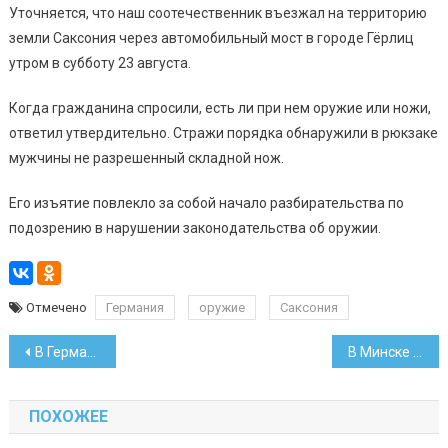
Уточняется, что наш соотечественник въезжал на территорию
земли Саксония через автомобильный мост в городе Гёрлиц
утром в субботу 23 августа.
Когда гражданина спросили, есть ли при нем оружие или ножи,
ответил утвердительно. Стражи порядка обнаружили в рюкзаке
мужчины не разрешенный складной нож.
Его изъятие повлекло за собой начало разбирательства по
подозрению в нарушении законодательства об оружии.
Отмечено
Германия
оружие
Саксония
Навигация
В Германии снова «засветились» белорусские рубли
В Минске будет создан колледж МВД
по
ПОХОЖЕЕ
записям