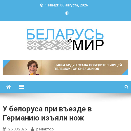
Четверг, 06 августа, 2026
Беларусь и мир
Новости Беларуси и мира
У белоруса при въезде в
Германию изъяли нож
26.08.2025
редактор