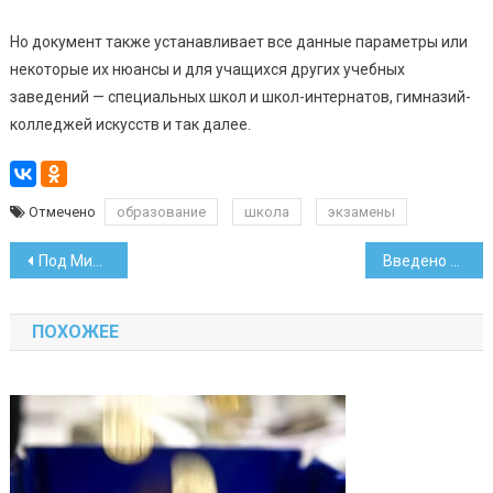
Но документ также устанавливает все данные параметры или
некоторые их нюансы и для учащихся других учебных
заведений — специальных школ и школ-интернатов, гимназий-
колледжей искусств и так далее.
Отмечено
образование
школа
экзамены
Навигация
Под Минском пройдет пятый спортивный фестиваль Kaspersky Race
Введено регулирование цен в сфере ритуального обслуживания
по
ПОХОЖЕЕ
записям