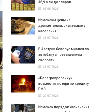
36,9 млн долларов
05.08.2026
Изменены цены на
драгметаллы, скупаемые у
населения
31.07.2026
В Австрии белорус мчался по
автобану с превышением
скорости
31.07.2026
«Белагропробанку»
возместят потери по кредиту
БМЗ
29.07.2026
Изменен порядок назначения