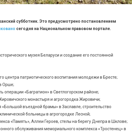
иканский субботник. Это предусмотрено постановлением
иковано
сегодня на Национальном правовом портале.
сторического музея Беларуси и создание его постоянной
го центра патриотического воспитания молодежи в Бресте;
в Орше;
ть операции «Багратион» в Светлогорском районе;
 Жировичского монастыря и агрогородка Жировичи;
я «Большой въездной брамы» в Заславле, строительство
 клинической больницы в агрогородке Лесной;
кса «Память», Аллеи Героев, стелы на берегу Днепра в Шклове;
ионного обслуживания мемориального комплекса «Тростенец» в