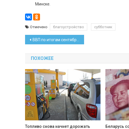
Минске.
Отмечено
благоустройство
субботник
Навигация
ВВП по итогам сентября вырос на 1,6 процента
по
ПОХОЖЕЕ
записям
Топливо снова начнет дорожать
Беларусь с