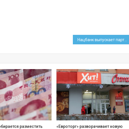
Нацбанк выпускает партию серебряных монет «Славянка»
обирается разместить
«Евроторг» разворачивает новую