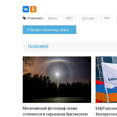
Отмечено
банки
ВВП
доходы
ЗВР
Навигация
Запрет на въезд транспорта из ЕС изложили в новой редакции
по
ПОХОЖЕЕ
записям
Могилевский фотограф снова
ЕАБР расск
отличился в серьезном британском
белорусско