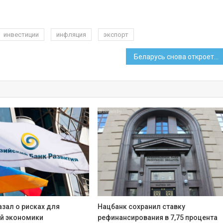
инвестиции
инфляция
экспорт
Беларусь снова откроет посольство в Словакии
азал о рисках для
Нацбанк сохранил ставку
й экономики
рефинансирования в 7,75 процента