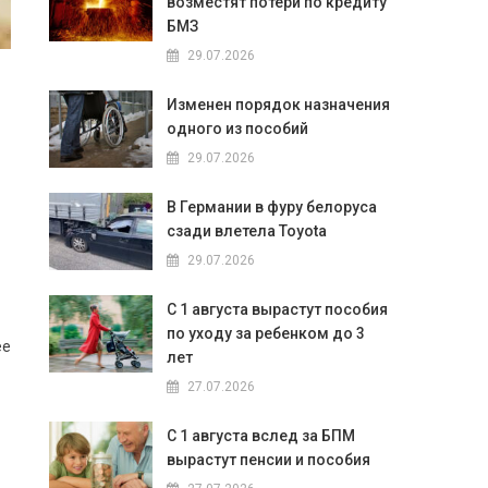
возместят потери по кредиту
БМЗ
29.07.2026
Изменен порядок назначения
одного из пособий
29.07.2026
В Германии в фуру белоруса
сзади влетела Toyota
29.07.2026
С 1 августа вырастут пособия
по уходу за ребенком до 3
ее
лет
27.07.2026
С 1 августа вслед за БПМ
вырастут пенсии и пособия