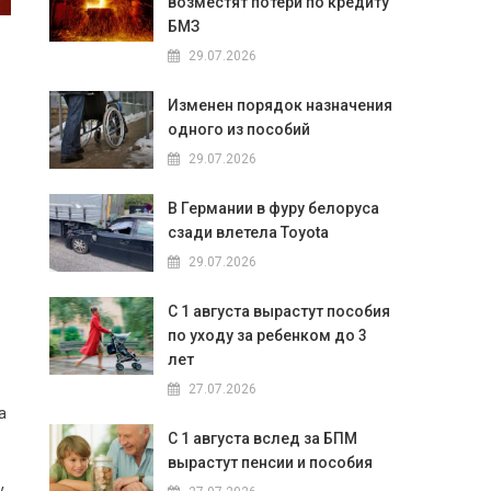
возместят потери по кредиту
БМЗ
29.07.2026
Изменен порядок назначения
одного из пособий
29.07.2026
В Германии в фуру белоруса
сзади влетела Toyota
29.07.2026
С 1 августа вырастут пособия
по уходу за ребенком до 3
лет
27.07.2026
а
С 1 августа вслед за БПМ
вырастут пенсии и пособия
у