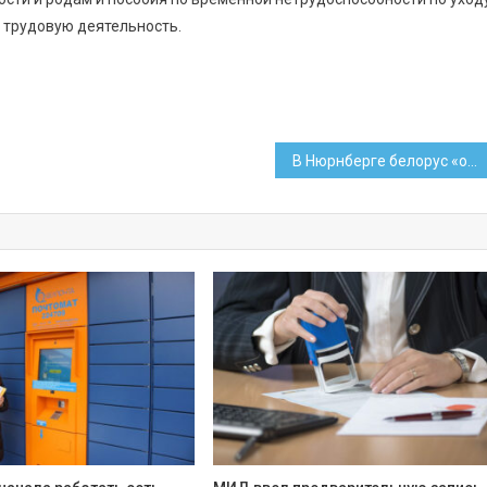
 трудовую деятельность.
В Нюрнберге белорус «охотился» за велосипедными деталями