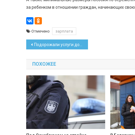
за ребенком в отношении граждан, начинающих свою
Отмечено
зарплата
Навигация
Подорожали услуги дошкольных учреждений, но подешевела обувь
по
ПОХОЖЕЕ
записям