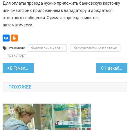
Для оплаты проезда нужно приложить банковскую карточку
или смартфон с приложением к валидатору и дождаться
ответного сообщения. Сумма за проезд спишется
автоматически.
Отмечено
банковские карты
бесконтактные платежи
транспорт
Навигация
В Гомельской области утрачен ботанический памятник природы
С 1 декабря подорожают сигареты и появятся новые марки
по
ПОХОЖЕЕ
записям