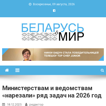
Воскресенье, 09 августа, 2026
Беларусь и мир
Новости Беларуси и мира
Министерствам и ведомствам
«нарезали» ряд задач на 2026 год
18.12.2025
редактор