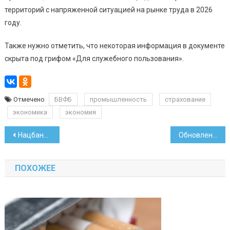
территорий с напряженной ситуацией на рынке труда в 2026
году.
Также нужно отметить, что некоторая информация в документе
скрыта под грифом «Для служебного пользования».
Отмечено
БВФБ
промышленность
страхование
экономика
экономия
Навигация
Нацбанк рассказал о кредитах и вкладах в 2026 году
Обновлен список районов с напряженной ситуацией на рынке труда
по
ПОХОЖЕЕ
записям