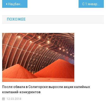
Навигация
Нацбанк планирует в 2026 году выпустить 18 памятных монет
С 1 января подорожают многие марки сигарет
по
ПОХОЖЕЕ
записям
После обвала в Солигорске выросли акции калийных
компаний-конкурентов
12.03.2018