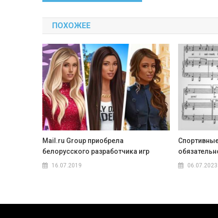
по
ПОХОЖЕЕ
записям
Mail.ru Group приобрела
Спортивные
белорусского разработчика игр
обязательн
16.07.2019
06.07.2023