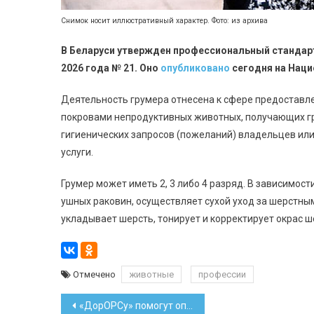
Снимок носит иллюстративный характер. Фото: из архива
В Беларуси утвержден профессиональный стандарт
2026 года № 21. Оно
опубликовано
сегодня на Наци
Деятельность грумера отнесена к сфере предоставле
покровами непродуктивных животных, получающих гру
гигиенических запросов (пожеланий) владельцев ил
услуги.
Грумер может иметь 2, 3 либо 4 разряд. В зависимост
ушных раковин, осуществляет сухой уход за шерстным
укладывает шерсть, тонирует и корректирует окрас ш
Отмечено
животные
профессии
Навигация
«ДорОРСу» помогут оплатить часть процентов по кредиту