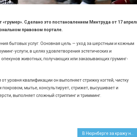
 «грумер». Сделано это постановлением Минтруда от 17 апрел
ональном правовом портале.
ния бытовых услуг. Основная цель — уход за шерстным и кожным
минг-услуги, в целях удовлетворения эстетических и
и опекунов животных, получающих или заказывающих груминг-
и от уровня квалификации он выполняет стрижку когтей, чистку
 покровом, мытье, консультирует, стрижет, высушивает и
ерсти, выполняет сложный стриппинг и тримминг.
В Нюрнберге за кражу напитка задержан белорус с тремя ножами