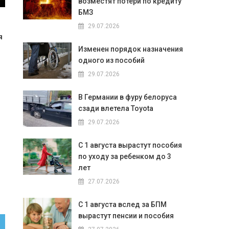
возместят потери по кредиту
БМЗ
29.07.2026
я
Изменен порядок назначения
одного из пособий
29.07.2026
В Германии в фуру белоруса
сзади влетела Toyota
29.07.2026
С 1 августа вырастут пособия
по уходу за ребенком до 3
лет
27.07.2026
С 1 августа вслед за БПМ
вырастут пенсии и пособия