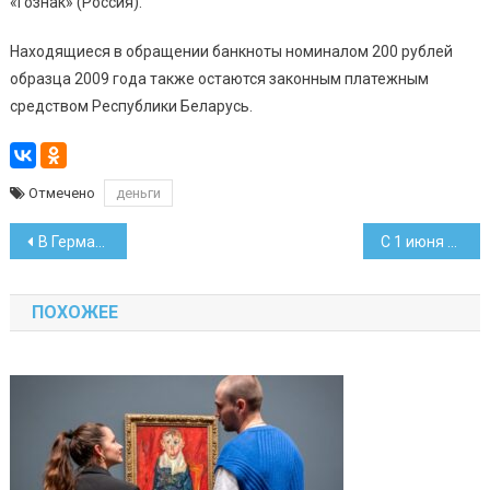
«Гознак» (Россия).
Находящиеся в обращении банкноты номиналом 200 рублей
образца 2009 года также остаются законным платежным
средством Республики Беларусь.
Отмечено
деньги
Навигация
В Германии снова случай обмана старыми белорусскими деньгами
С 1 июня сигареты в стране не подорожают
по
ПОХОЖЕЕ
записям