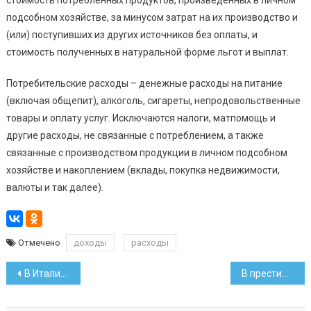
подсобном хозяйстве, за минусом затрат на их производство и
(или) поступивших из других источников без оплаты, и
стоимость полученных в натуральной форме льгот и выплат.
Потребительские расходы – денежные расходы на питание
(включая общепит), алкоголь, сигареты, непродовольственные
товары и оплату услуг. Исключаются налоги, матпомощь и
другие расходы, не связанные с потреблением, а также
связанные с производством продукции в личном подсобном
хозяйстве и накоплением (вклады, покупка недвижимости,
валюты и так далее).
Отмечено
доходы
расходы
Навигация
В Италии белоруса подозревают в участии в преступной группе
В престижный топ-100 вошел второй белорусский покерист
по