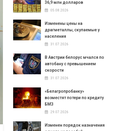
36,9 млн долларов
05.08.2026
Изменены цены на
драгметаллы, скупаемые у
населения
31.07.2026
В Австрии белорус мчался по
автобану с превышением
скорости
31.07.2026
«Белагропробанку»
возместят потери по кредиту
БМЗ
29.07.2026
Изменен порядок назначения