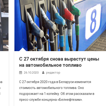
т
С 27 октября снова вырастут цены
на автомобильное топливо
26.10.2020
редактор
на
С 27 октября 2020 года в Беларуси изменится
а
стоимость автомобильного топлива. Оно
3
подорожает на 1 копейку. Об этом рассказали в
пресс-службе концерна «Белнефтехим».