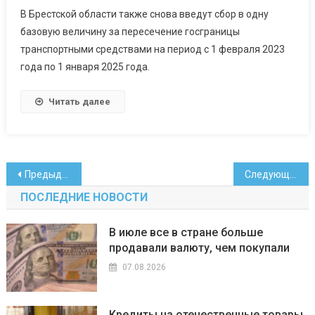
В Брестской области также снова введут сбор в одну
базовую величину за пересечение госграницы
транспортными средствами на период с 1 февраля 2023
года по 1 января 2025 года.
Читать далее
Навигация
Предыдущие записи
Следующие записи
по
ПОСЛЕДНИЕ НОВОСТИ
записям
В июле все в стране больше
продавали валюту, чем покупали
07.08.2026
Кредиты на отечественные товары