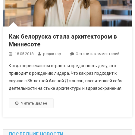
Как белоруска стала архитектором в
Миннесоте
к
18.05.2018
редактор
Оставить комментарий
Как
Когда пересекаются страсть и преданность делу, это
белорус
приводит к рождению лидера. Что как раз подходит к
стала
случаю с 36-летней Аленой Джонсон, посвятившей себя
архитек
деятельности на стыке архитектуры и здравоохранения.
в
Миннесо
Читать далее
ПОСЛЕДНИЕ НОВОСТИ