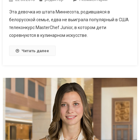
записи
Эта девочка из штата Миннесота, родившаяся в
Как
белорусской семье, едва не выиграла популярный в США
Ариана
телеконкурс MasterChef Junior, в котором дети
Фейгина
соревнуются в кулинарном искусстве.
рассказала
всей
Америке
Читать далее
о
белорусской
кухне