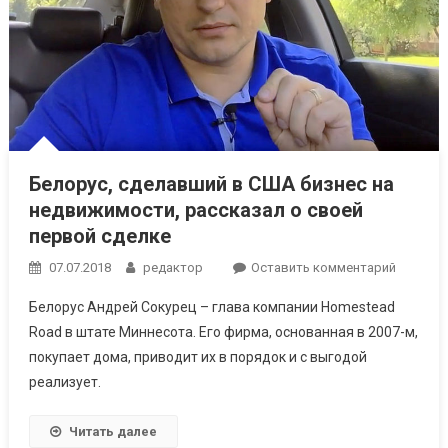
Белорус, cделавший в США бизнес на
недвижимости, рассказал о своей
первой сделке
к
07.07.2018
редактор
Оставить комментарий
Белорус
Белорус Андрей Сокурец – глава компании Homestead
cделав
Road в штате Миннесота. Его фирма, основанная в 2007-м,
в
покупает дома, приводит их в порядок и с выгодой
США
реализует.
бизнес
на
недвижи
Читать далее