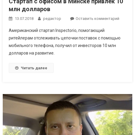
Стартап с офисом в Минске привлек 10
млн долларов
к
13.07.2018
редактор
Оставить комментарий
Стартап
Американский стартап Inspectorio, помогающий
с
ритейлерам отслеживать цепочки поставок с помощью
офисом
мобильного телефона, получил от инвесторов 10 млн
в
долларов на развитие.
Минске
привлек
10
Читать далее
млн
доллар