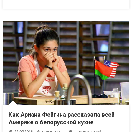
рассказ
о
своей
первой
сделке
Как Ариана Фейгина рассказала всей
Америке о белорусской кухне
к
22.05.2018
редактор
1 комментарий