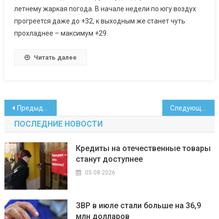
летнему жаркая погода. В начале недели по югу воздух
прогреется даже до +32, к выходным же станет чуть
прохладнее – максимум +29.
Читать далее
Навигация
Предыдущие записи
Следующие записи
по
ПОСЛЕДНИЕ НОВОСТИ
записям
Кредиты на отечественные товары
станут доступнее
05.08.2026
ЗВР в июле стали больше на 36,9
млн долларов