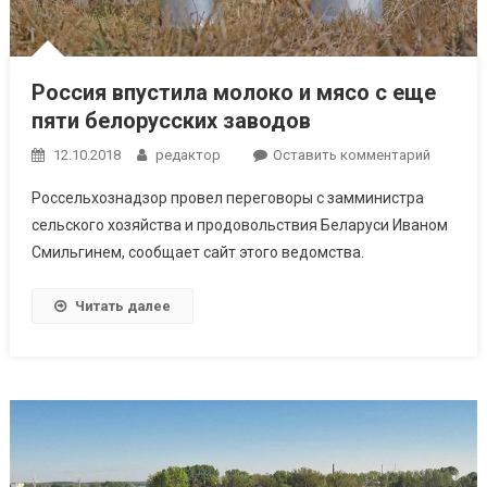
Россия впустила молоко и мясо с еще
пяти белорусских заводов
к
12.10.2018
редактор
Оставить комментарий
Россия
Россельхознадзор провел переговоры с замминистра
впустил
сельского хозяйства и продовольствия Беларуси Иваном
молоко
Смильгинем, сообщает сайт этого ведомства.
и
мясо
с
Читать далее
еще
пяти
белорус
заводо