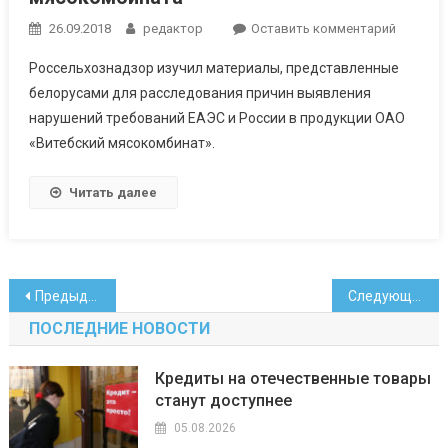
к
26.09.2018
редактор
Оставить комментарий
Россия
Россельхознадзор изучил материалы, представленные
впустит
белорусами для расследования причин выявления
продук
нарушений требований ЕАЭС и России в продукции ОАО
Витебск
«Витебский мясокомбинат».
мясоком
Читать далее
Навигация
Предыдущие записи
Следующие записи
по
ПОСЛЕДНИЕ НОВОСТИ
записям
Кредиты на отечественные товары
станут доступнее
05.08.2026