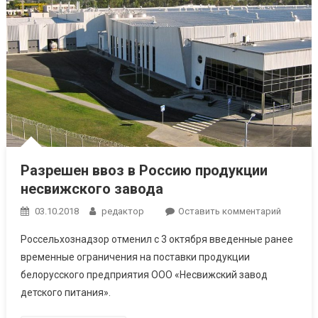
Разрешен ввоз в Россию продукции
несвижского завода
к
03.10.2018
редактор
Оставить комментарий
Разреш
Россельхознадзор отменил с 3 октября введенные ранее
ввоз
временные ограничения на поставки продукции
в
белорусского предприятия ООО «Несвижский завод
Россию
детского питания».
продукц
несвижс