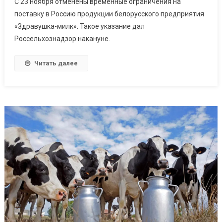
C 23 ноября отменены временные ограничения на
снял
поставку в Россию продукции белорусского предприятия
запрет
«Здравушка-милк». Такое указание дал
на
Россельхознадзор накануне.
ввоз
продукц
«Здраву
Читать далее
милк»