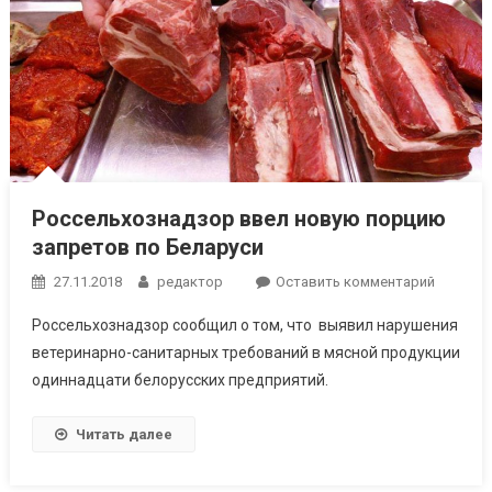
Россельхознадзор ввел новую порцию
запретов по Беларуси
к
27.11.2018
редактор
Оставить комментарий
Россель
Россельхознадзор сообщил о том, что выявил нарушения
ввел
ветеринарно-санитарных требований в мясной продукции
новую
одиннадцати белорусских предприятий.
порцию
запрето
по
Читать далее
Беларус