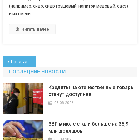
(например, сидр, сидр грушевый, напиток медовый, сакэ)
и их смеси.
Читать далее
Навигация
Предыдущие записи
по
ПОСЛЕДНИЕ НОВОСТИ
записям
Кредиты на отечественные товары
станут доступнее
05.08.2026
ЗВР в июле стали больше на 36,9
млн долларов
05.08.2026