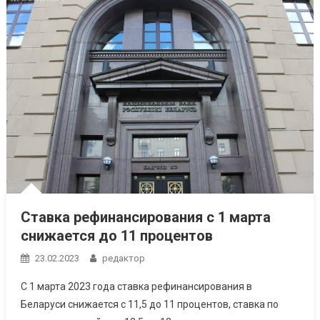
Ставка рефинансирования с 1 марта
снижается до 11 процентов
23.02.2023
редактор
С 1 марта 2023 года ставка рефинансирования в
Беларуси снижается с 11,5 до 11 процентов, ставка по