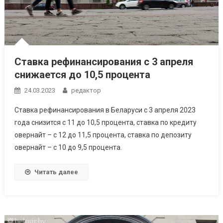
Ставка рефинансирования с 3 апреля
снижается до 10,5 процента
24.03.2023
редактор
Cтавка рефинансирования в Беларуси с 3 апреля 2023
года снизится с 11 до 10,5 процента, ставка по кредиту
овернайт – с 12 до 11,5 процента, ставка по депозиту
овернайт – с 10 до 9,5 процента.
Читать далее