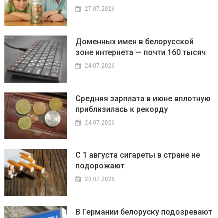
27.07.2026
Доменных имен в белорусской
зоне интернета — почти 160 тысяч
24.07.2026
Средняя зарплата в июне вплотную
приблизилась к рекорду
24.07.2026
С 1 августа сигареты в стране не
подорожают
23.07.2026
В Германии белоруску подозревают