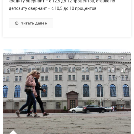
кредиту овернайт – с 12,5 до 12 процентов, ставка по
депозиту овернайт – с 10,5 до 10 процентов.
Читать далее