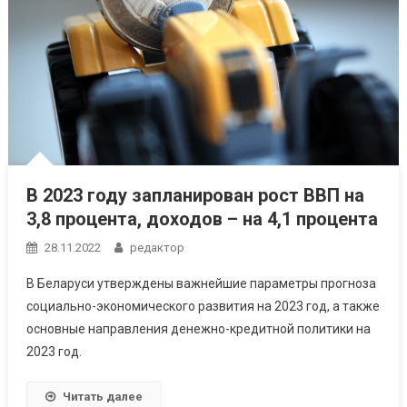
В 2023 году запланирован рост ВВП на
3,8 процента, доходов – на 4,1 процента
28.11.2022
редактор
В Беларуси утверждены важнейшие параметры прогноза
социально-экономического развития на 2023 год, а также
основные направления денежно-кредитной политики на
2023 год.
Читать далее