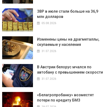
ЗВР в июле стали больше на 36,9
млн долларов
05.08.2026
Изменены цены на драгметаллы,
скупаемые у населения
31.07.2026
В Австрии белорус мчался по
автобану с превышением скорости
31.07.2026
«Белагропробанку» возместят
потери по кредиту БМЗ
29.07.2026