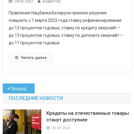
28.02.2022
редактор
Правление Нацбанка Беларуси приняло решение
повысить с 1 марта 2022 года ставку рефинансирования
до 12 процентов годовых, ставку по кредиту овернайт –
до 13 процентов годовых, ставку по депозиту овернайт –
до 11 процентов годовых.
Читать далее
Навигация
Предыдущие записи
по
ПОСЛЕДНИЕ НОВОСТИ
записям
Кредиты на отечественные товары
станут доступнее
05.08.2026