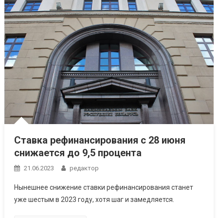
Ставка рефинансирования с 28 июня
снижается до 9,5 процента
21.06.2023
редактор
Нынешнее снижение ставки рефинансирования станет
уже шестым в 2023 году, хотя шаг и замедляется.