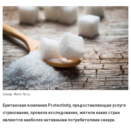
Белорусы
заняли
седьмое
место
в
мире
по
потреблен
сахара
Сахар. Фото: fb.ru
Британская компания
Protectivity
, предоставляющая услуги
страхования, провела исследование, жители каких стран
являются наиболее активными потребителями сахара.