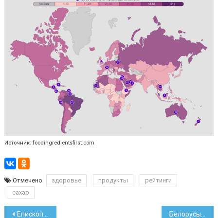
Источник: foodingredientsfirst.com
Отмечено
здоровье
продукты
рейтинги
сахар
Навигация
Епископы США помогут реабилитационному центру в Боровлянах
Белорусы бегают по велодорожкам и в Нью-Йорке