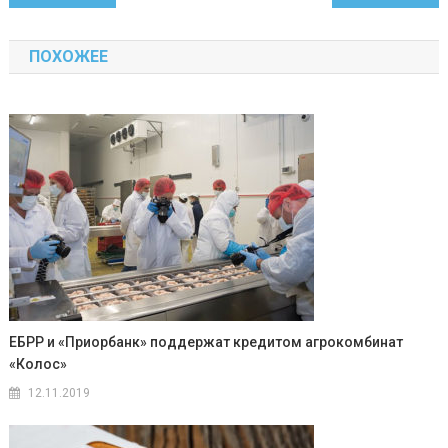
по
ПОХОЖЕЕ
записям
ЕБРР и «Приорбанк» поддержат кредитом агрокомбинат
«Колос»
12.11.2019