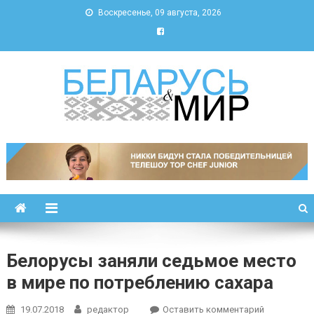
Воскресенье, 09 августа, 2026
Беларусь и мир
Новости Беларуси и мира
Белорусы заняли седьмое место
в мире по потреблению сахара
к
19.07.2018
редактор
Оставить комментарий