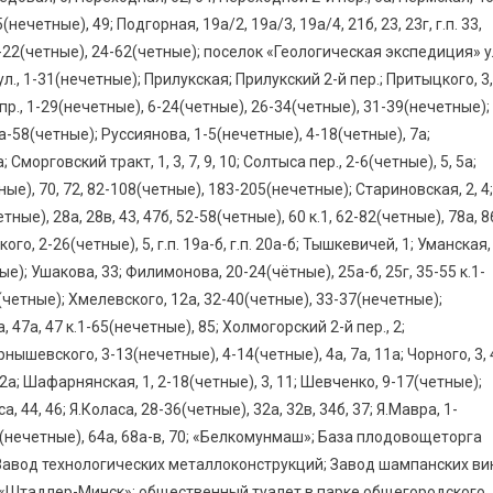
нечетные), 49; Подгорная, 19а/2, 19а/3, 19а/4, 21б, 23, 23г, г.п. 33,
4-22(четные), 24-62(четные); поселок «Геологическая экспедиция» у
., 1-31(нечетные); Прилукская; Прилукский 2-й пер.; Притыцкого, 3,
а пр., 1-29(нечетные), 6-24(четные), 26-34(четные), 31-39(нечетные);
а-58(четные); Руссиянова, 1-5(нечетные), 4-18(четные), 7а;
 Сморговский тракт, 1, 3, 7, 9, 10; Солтыса пер., 2-6(четные), 5, 5а;
етные), 70, 72, 82-108(четные), 183-205(нечетные); Стариновская, 2, 4;
ные), 28а, 28в, 43, 47б, 52-58(четные), 60 к.1, 62-82(четные), 78а, 8
ого, 2-26(четные), 5, г.п. 19а-б, г.п. 20а-б; Тышкевичей, 1; Уманская,
е); Ушакова, 33; Филимонова, 20-24(чётные), 25а-б, 25г, 35-55 к.1-
(четные); Хмелевского, 12а, 32-40(четные), 33-37(нечетные);
 47а, 47 к.1-65(нечетные), 85; Холмогорский 2-й пер., 2;
нышевского, 3-13(нечетные), 4-14(четные), 4а, 7а, 11а; Чорного, 3, 
 12а; Шафарнянская, 1, 2-18(четные), 3, 11; Шевченко, 9-17(четные);
, 44, 46; Я.Коласа, 28-36(четные), 32а, 32в, 34б, 37; Я.Мавра, 1-
53(нечетные), 64а, 68а-в, 70; «Белкомунмаш»; База плодовощеторга
авод технологических металлоконструкций; Завод шампанских ви
«Штадлер-Минск»; общественный туалет в парке общегородского