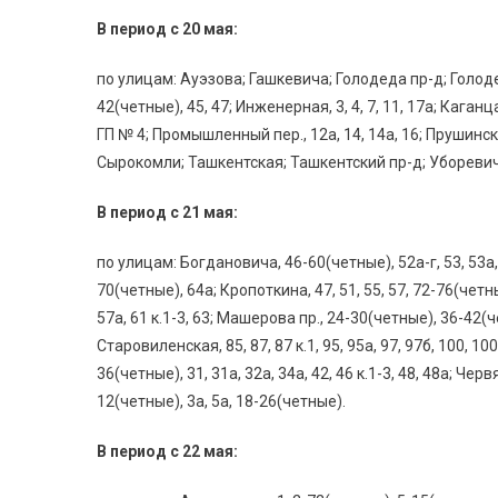
В период с 20 мая:
по улицам: Ауэзова; Гашкевича; Голодеда пр-д; Голодед
42(четные), 45, 47; Инженерная, 3, 4, 7, 11, 17а; Каг
ГП № 4; Промышленный пер., 12а, 14, 14а, 16; Прушинск
Сырокомли; Ташкентская; Ташкентский пр-д; Убореви
В период с 21 мая:
по улицам: Богдановича, 46-60(четные), 52а-г, 53, 53а, 5
70(четные), 64а; Кропоткина, 47, 51, 55, 57, 72-76(чет
57а, 61 к.1-3, 63; Машерова пр., 24-30(четные), 36-42(ч
Старовиленская, 85, 87, 87 к.1, 95, 95а, 97, 97б, 100, 10
36(четные), 31, 31а, 32а, 34а, 42, 46 к.1-3, 48, 48а; Чер
12(четные), 3а, 5а, 18-26(четные).
В период с 22 мая: