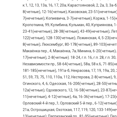
к.1, 12, 13, 13а, 16, 17, 20а; Карастояновой, 2, 2а, 3, 3а
8(четные), 12-16(четные); Каховская, 23-51(нечетные), 
7(нечетные); Копиевича, 3-7(нечетные); Коржа, 1-15(не
Кропоткина, 99; Кулибина; Кульман, 40; Куприянова, 1
23-41(нечетные), 28-38(четные), 43-49(нечетные); Лет
122(четные), 128-130(четные); Ложинская, 4, 5-23(нечетн
8(четные); Люксембург, 80-178(четные), 89-103(нечетн
Макаёнка пер., 4; Макаёнка, 7а; Минина, 6-20(четные)
17(нечетные), 2-8(четные). 18-24, г.п. 16, г.п. 28, г.п. 3
Независимости пр., 58-64(четные), 58а, 58 к.6, 71-85(н
181-185(нечетные), 191а-б; Некрасова, 17, 19, 19а, 20, 21а
51, 59, 73, 75, 110, 110а, 112; Нестерова, 2-8(четные),
Огинского, 4, 6; Одесская, 16-20б(четные), 28-50(четны
12а(четные); Одоевского, 12, 16-58(четные), 23-87(неч
11(нечетные), 4-12(четные), 4а, 16-36(четные), 17-23(не
Орловский 4-й пер.,1; Орловский 5-й пер., 6-12(четные);
21а; Острошицкая; Охотская, 117, 119, 120, 133-149(не
13(нечетные); Партизанский пр., 81-95(нечетные); Пере