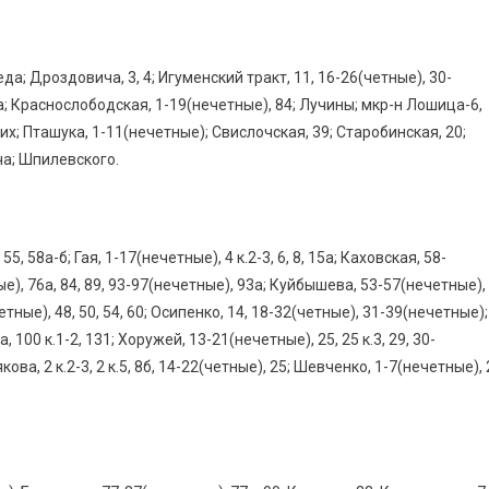
а; Дроздовича, 3, 4; Игуменский тракт, 11, 16-26(четные), 30-
анца; Краснослободская, 1-19(нечетные), 84; Лучины; мкр-н Лошица-6,
их; Пташука, 1-11(нечетные); Свислочская, 39; Старобинская, 20;
ча; Шпилевского.
5, 58а-б; Гая, 1-17(нечетные), 4 к.2-3, 6, 8, 15а; Каховская, 58-
ные), 76а, 84, 89, 93-97(нечетные), 93а; Куйбышева, 53-57(нечетные),
етные), 48, 50, 54, 60; Осипенко, 14, 18-32(четные), 31-39(нечетные);
0а, 100 к.1-2, 131; Хоружей, 13-21(нечетные), 25, 25 к.3, 29, 30-
вякова, 2 к.2-3, 2 к.5, 8б, 14-22(четные), 25; Шевченко, 1-7(нечетные), 