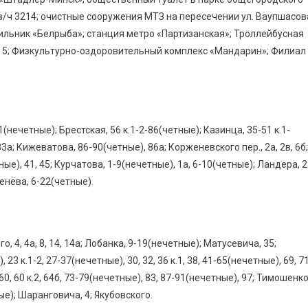
в/ч 3214; очистные сооружения МТЗ на пересечении ул. Ваупшасов
дильник «Белрыба»; станция метро «Партизанская»; Троллейбусная
№ 5; Физкультурно-оздоровительный комплекс «Мандарин»; Филиал
1(нечетные); Брестская, 56 к.1-2-86(четные); Казинца, 35-51 к.1-
3а; Кижеватова, 86-90(четные), 86а; Корженевского пер., 2а, 2в, 6б;
ные), 41, 45; Курчатова, 1-9(нечетные), 1а, 6-10(четные); Ландера, 2
ебенёва, 6-22(четные).
, 4, 4а, 8, 14, 14а; Лобанка, 9-19(нечетные); Матусевича, 35;
3 к.1-2, 27-37(нечетные), 30, 32, 36 к.1, 38, 41-65(нечетные), 69, 7
60, 60 к.2, 64б, 73-79(нечетные), 83, 87-91(нечетные), 97; Тимошенк
ные); Шаранговича, 4; Якубовского.