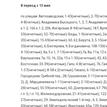
В период с 13 мая:
по улицам: Автозаводская, 1-43(нечетные), 2-70(четны
4-8(четные); Академика Высоцкого, 1, 3, 7; Академическая,
к.1-2, 166 к.1-2, 206; Ангарская, 8-94(четные), 187; Ар
53(нечетные), 52-70(четные); Беды, 1-9(нечетные), 2а-б
20(четные), 15-69(нечетные), 60, 62; Берута, 3, 5-15(н
33(нечетные), 6; Бехтерева, 9; Богдановича, 108-130(четн
4-10(четные), 4а, 5 к.1, 7-13(нечетные),7а, 8а, 11а, 12 к.1
Ваупшасова 7а, 10, 16, 22а, 15 к.1-35(нечетные), 42, 4
Восточная, 33-39(нечетные); Гало, 4-8(четные), 76; Гая, 
1-57(нечетные), 8-58 к.2(четные); Гикало, 6-10(четные), 
Городецкая; Грибной пер., 28; Грушевская, 5-11(нечетн
2); Д.-Марцинкевича,1-11(нечетные), 2-10(четные); Дз
24(четные), 55-59(нечетные), 60; Днепровская, 67-79
г.п. 5, г.п. 15; Железнодорожная, 21-41(нечетные), 122
27(нечетные), 29; Земледельческий 1-й пер., 4, 5; Земле
43(нечетные), 6б-58(четные); Иркутская, 65а, 139; Кал