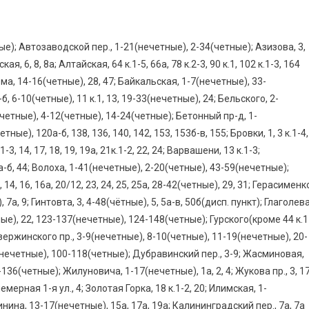
е); Автозаводской пер., 1-21(нечетные), 2-34(четные); Азизова, 3,
 6, 8, 8а; Алтайская, 64 к.1-5, 66а, 78 к.2-3, 90 к.1, 102 к.1-3, 164
тема, 14-16(четные), 28, 47; Байкальская, 1-7(нечетные), 33-
, 6-10(четные), 11 к.1, 13, 19-33(нечетные), 24; Бельского, 2-
ечетные), 4-12(четные), 14-24(четные); Бетонный пр-д, 1-
ые), 120а-б, 138, 136, 140, 142, 153, 153б-в, 155; Бровки, 1, 3 к.1-4,
-3, 14, 17, 18, 19, 19а, 21к.1-2, 22, 24; Варвашени, 13 к.1-3;
2а-б, 44; Волоха, 1-41(нечетные), 2-20(четные), 43-59(нечетные);
14, 16, 16а, 20/12, 23, 24, 25, 25а, 28-42(четные), 29, 31; Герасименк
7а, 9; Гинтовта, 3, 4-48(чётные), 5, 5а-в, 50б(дисп. пункт); Глаголева
ые), 22, 123-137(нечетные), 124-148(четные); Гурского(кроме 44 к.1
ержинского пр., 3-9(нечетные), 8-10(четные), 11-19(нечетные), 20-
(нечетные), 100-118(четные); Дубравинский пер., 3-9; Жасминовая,
-136(четные); Жилуновича, 1-17(нечетные), 1а, 2, 4; Жукова пр., 3, 1
мерная 1-я ул., 4; Золотая Горка, 18 к.1-2, 20; Илимская, 1-
инина, 13-17(нечетные), 15а, 17а, 19а; Калининградский пер., 7а, 7а