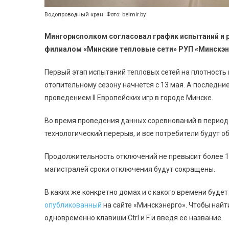
Водопроводный кран. Фото: belmir.by
Мингорисполком согласовал график испытаний и 
филиалом «Минские тепловые сети» РУП «Минскэне
Первый этап испытаний тепловых сетей на плотность
отопительному сезону начнется с 13 мая. А последние
проведением II Европейских игр в городе Минске.
Во время проведения данных соревнований в период 
технологический перерыв, и все потребители будут 
Продолжительность отключений не превысит более 14
магистралей сроки отключения будут сокращены.
В каких же конкретно домах и с какого времени буд
опубликованный
на сайте «Минскэнерго». Чтобы найт
одновременно клавиши Ctrl и F и введя ее название.