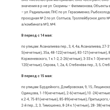
значения в р-не ул. Скорины – Филимонова; Объекты 
– ул. Радиальная; ПНС по ул. Герасименко; Рыбохоло
проходная № 2 по ул. Солтыса; Троллейбусное депо 
а/комбината №3, №4.
В период с 14 мая:
по улицам: Асаналиева пер., 3, 4, 4а; Асаналиева, 27-3
5(нечетные), 35а, 48-122(четные), 83-121(нечетные), 8
Корженевского, 1 к.1-2, 2-26(четные), 3-33 к.1-3(нечет
120(четные); Серова, 1, 2а, 4; Стебенёва пер., 3, 5; Ст
В период с 15 мая:
по улицам: Бурдейного; Домбровская, 9, 15; Лещинского
Одинцова, 1-19(нечетные), 2-6(четные),10 -24(четные), 2
к.2-4, 75-81(нечетные), 85-89(нечетные); Притыцкого, 
2-й пер., 2, 3; Тимошенко, 8-24 к.1(четные), 28- 38(чет