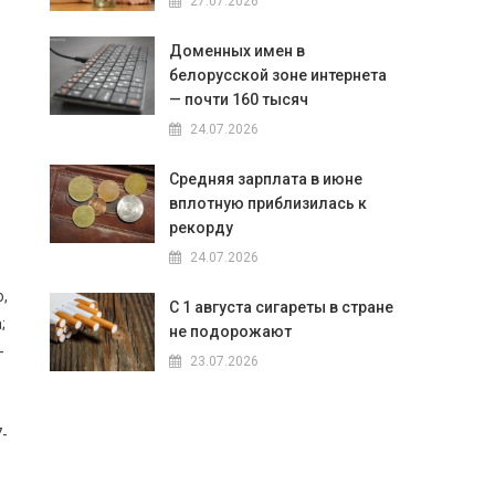
27.07.2026
Доменных имен в
белорусской зоне интернета
— почти 160 тысяч
24.07.2026
Средняя зарплата в июне
вплотную приблизилась к
рекорду
24.07.2026
о,
С 1 августа сигареты в стране
;
не подорожают
-
23.07.2026
7-