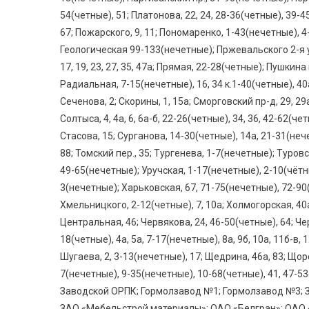
54(четные), 51; Платонова, 22, 24, 28-36(четные), 39-45(
67; Пожарского, 9, 11; Пономаренко, 1-43(нечетные), 
Геологическая 99-133(нечетные); Пржевальского 2-я ул
17, 19, 23, 27, 35, 47а; Прямая, 22-28(четные); Пушкин
Радиальная, 7-15(нечетные), 16, 34 к.1-40(четные), 40
Сеченова, 2; Скорины, 1, 15а; Сморговский пр-д, 29, 29а;
Солтыса, 4, 4а, 6, 6а-б, 22-26(четные), 34, 36, 42-62(ч
Стасова, 15; Сурганова, 14-30(четные), 14а, 21-31(нечет
88; Томский пер., 35; Тургенева, 1-7(нечетные); Туровск
49-65(нечетные); Уручская, 1-17(нечетные), 2-10(чётны
3(нечетные); Харьковская, 67, 71-75(нечетные), 72-90
Хмельницкого, 2-12(четные), 7, 10а; Холмогорская, 40а,
Центральная, 46; Червякова, 24, 46-50(четные), 64; Чер
18(четные), 4а, 5а, 7-17(нечетные), 8а, 9б, 10а, 11б-в,
Шугаева, 2, 3-13(нечетные), 17; Щедрина, 46а, 83; Щорса
7(нечетные), 9-35(нечетные), 10-68(четные), 41, 47-
Заводской ОРПК; Гормолзавод №1; Гормолзавод №3; З
ЗАО «Мебельстрой материалы»; ОАО «Белгран»; ОАО 