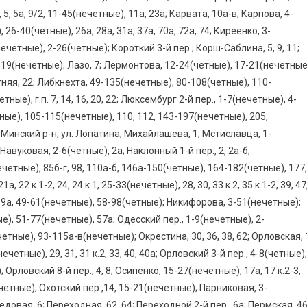
-б, 5, 5а, 9/2, 11-45(нечетные), 11а, 23а; Карвата, 10а-в; Карпова, 4-
26-40(четные), 26а, 28а, 31а, 37а, 70а, 72а, 74; Киреенко, 3-
четные), 2-26(четные); Короткий 3-й пер.; Корш-Саблина, 5, 9, 11;
-19(нечетные); Лазо, 7; Лермонтова, 12-24(четные), 17-21(нечетные
няя, 22; Либкнехта, 49-135(нечетные), 80-108(четные), 110-
ые), г.п. 7, 14, 16, 20, 22; Люксембург 2-й пер., 1-7(нечетные), 4-
ые), 105-115(нечетные), 110, 112, 143-197(нечетные), 205;
; Минский р-н, ул. Лопатина; Михайлашева, 1; Мстиславца, 1-
0; Навуковая, 2-6(четные), 2а; Наклонный 1-й пер., 2, 2а-б;
ечетные), 85б-г, 98, 110а-б, 146а-150(четные), 164-182(четные), 177,
, 22 к.1-2, 24, 24 к.1, 25-33(нечетные), 28, 30, 33 к.2, 35 к.1-2, 39, 47
 9, 9а, 49-61(нечетные), 58-98(четные); Никифорова, 3-51(нечетные);
е), 51-77(нечетные), 57а; Одесский пер., 1-9(нечетные), 2-
етные), 93-115а-в(нечетные); Окрестина, 30, 36, 38, 62; Орловская, 
четные), 29, 31, 31 к.2, 33, 40, 40а; Орловский 3-й пер., 4-8(четные);
 Орловский 8-й пер., 4, 8; Осипенко, 15-27(нечетные), 17а, 17 к.2-3,
четные); Охотский пер.,14, 15-21(нечетные); Парниковая, 3-
довая, 6; Переходная, 62, 64; Переходной 2-й пер., 6а; Пермская, 46