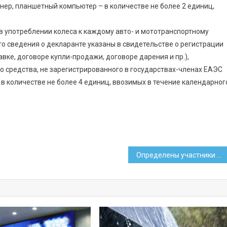
анер, планшетный компьютер – в количестве не более 2 единиц,
 употреблении колеса к каждому авто- и мототранспортному
что сведения о декларанте указаны в свидетельстве о регистрации
вке, договоре купли-продажи, договоре дарения и пр.),
 средства, не зарегистрированного в государствах-членах ЕАЭС
в количестве не более 4 единиц, ввозимых в течение календарног
Определены участники проекта «Учитель для Беларуси»