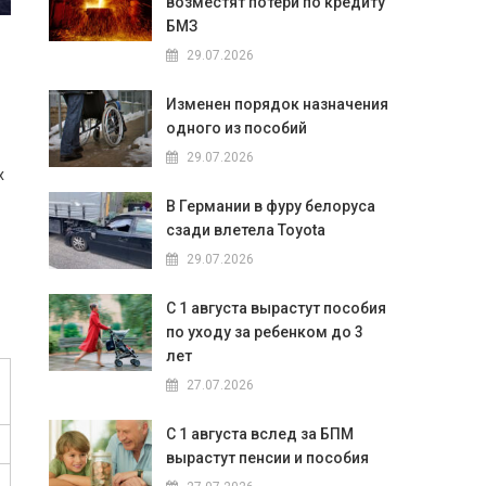
возместят потери по кредиту
БМЗ
29.07.2026
Изменен порядок назначения
одного из пособий
29.07.2026
х
В Германии в фуру белоруса
сзади влетела Toyota
29.07.2026
С 1 августа вырастут пособия
по уходу за ребенком до 3
лет
27.07.2026
С 1 августа вслед за БПМ
вырастут пенсии и пособия