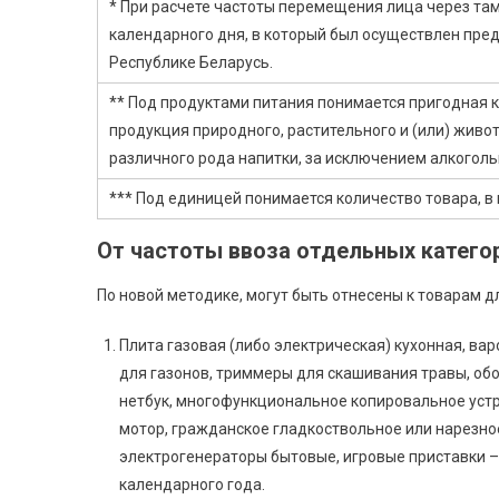
* При расчете частоты перемещения лица через та
календарного дня, в который был осуществлен пр
Республике Беларусь.
** Под продуктами питания понимается пригодная 
продукция природного, растительного и (или) живо
различного рода напитки, за исключением алкоголь
*** Под единицей понимается количество товара, в
От частоты ввоза отдельных катего
По новой методике, могут быть отнесены к товарам 
Плита газовая (либо электрическая) кухонная, ва
для газонов, триммеры для скашивания травы, об
нетбук, многофункциональное копировальное устр
мотор, гражданское гладкоствольное или нарезно
электрогенераторы бытовые, игровые приставки – 
календарного года.