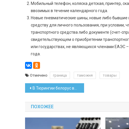
Мобильный телефон, коляска детская, принтер, ск
ввозимых в течение календарного года.
Новые пневматические шины, новые либо бывшие в
средству для личного пользования, при условии, 
транспортного средства либо документе (счет-спра
свидетельствующем о приобретении транспортного
или государствах, не являющихся членами ЕАЭС – 
года.
Отмечено
граница
таможня
товары
Навигация
В Тюрингии белорус въехал фурой в садовый забор
по
ПОХОЖЕЕ
записям