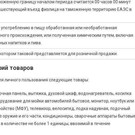
моженную границу началом периода считается 00 часов 00 минут
едшествующий въезд физлица на таможенную территорию ЕАЭС в
к употреблению в пищу обработанная или необработанная
тного происхождения, или полученная химическим путем, включая
ных напитков и пива.
 котором таковой представляется для розничной продажи.
рий товаров
для личного пользования следующие товары:
рочная панель, вытяжка, духовой шкаф, водонагреватель, косилка
орудование для мойки автомобилей бытовое, монитор, ноутбук или
ойство (МФУ), телевизор, велосипед, лодка надувная, лодочный
е оружие и его части, кондиционеры, сварочные аппараты бытовые
в количестве не более 1 единицы, ввозимой в течение