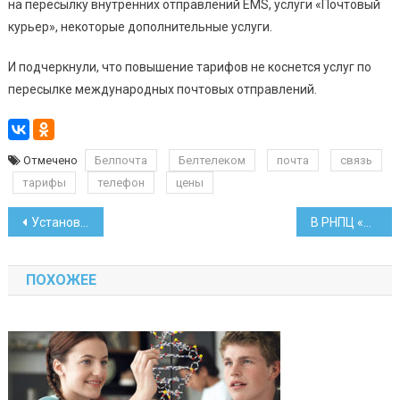
на пересылку внутренних отправлений ЕМS, услуги «Почтовый
курьер», некоторые дополнительные услуги.
И подчеркнули, что повышение тарифов не коснется услуг по
пересылке международных почтовых отправлений.
Отмечено
Белпочта
Белтелеком
почта
связь
тарифы
телефон
цены
Навигация
Установлены тарифные разряды и размеры надбавок и доплат медикам
В РНПЦ «Мать и дитя» выходили малышку весом в 790 грамм
по
ПОХОЖЕЕ
записям