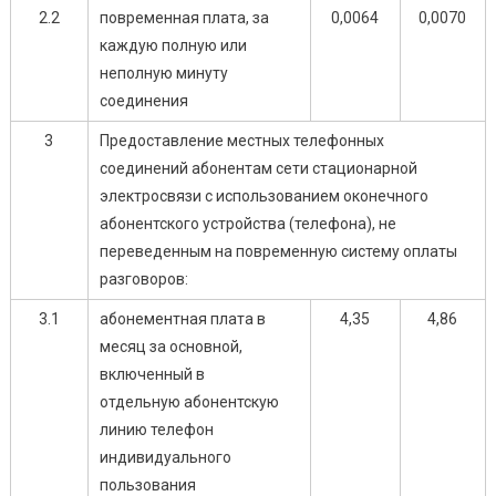
2.2
повременная плата, за
0,0064
0,0070
каждую полную или
неполную минуту
соединения
3
Предоставление местных телефонных
соединений абонентам сети стационарной
электросвязи с использованием оконечного
абонентского устройства (телефона), не
переведенным на повременную систему оплаты
разговоров:
3.1
абонементная плата в
4,35
4,86
месяц за основной,
включенный в
отдельную абонентскую
линию телефон
индивидуального
пользования