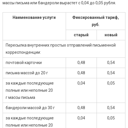
массы письма или бандероли вырастет с 0,04 до 0,05 рубля.
Наименование услуги
Фиксированный тариф,
руб.
старый
новый
Пересылка внутренних простых отправлений письменной
корреспонденции:
почтовой карточки
0,48
0,54
письма массой до 20 г
0,48
0,54
за каждые последующие
0,04
0,05
полные или неполные 20
г массы письма
бандероли массой до 30 г
0,48
0,54
за каждые последующие
0,04
0,05
полные или неполные 20