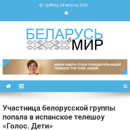
Суббота, 08 августа, 2026
Беларусь и мир
Новости Беларуси и мира
Участница белорусской группы
попала в испанское телешоу
«Голос. Дети»