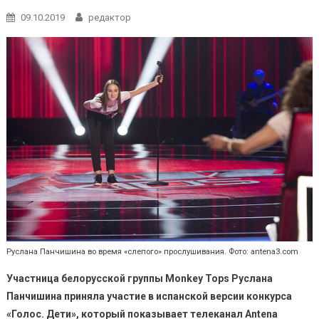
09.10.2019
редактор
Руслана Панчишина во время «слепого» прослушивания. Фото: antena3.com
Участница белорусской группы
Monkey
Tops
Руслана
Панчишина приняла участие в испанской версии конкурса
«Голос. Дети», который показывает телеканал
Antena