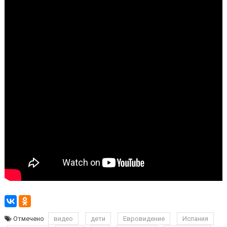
Отмечено
видео
дети
Евровидение
Испания