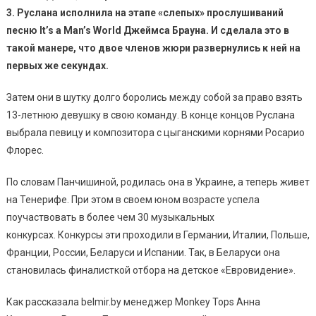
3.
Руслана исполнила на этапе «слепых» прослушиваний
песню It’s a Man’s World Джеймса Брауна. И сделала это в
такой манере, что двое членов жюри развернулись к ней на
первых же секундах.
Затем они в шутку долго боролись между собой за право взять
13-летнюю девушку в свою команду. В конце концов Руслана
выбрала певицу и композитора с цыганскими корнями Росарио
Флорес.
По словам Панчишиной, родилась она в Украине, а теперь живет
на Тенерифе. При этом в своем юном возрасте успела
поучаствовать в более чем 30 музыкальных
конкурсах. Конкурсы эти проходили в Германии, Италии, Польше,
Франции, России, Беларуси и Испании. Так, в Беларуси она
становилась финалисткой отбора на детское «Евровидение».
Как рассказала belmir.by менеджер Monkey Tops Анна