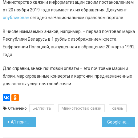
Министерство связи и информатизации своим постановлением
от 20 ноября 2019 года изымает их из обращения. Документ
опубликован
сегодня на Национальном правовом портале.
В числе изымаемых знаков, например, – первая почтовая марка
Республики Беларусь в 1 рубль с изображением креста
Евфросинии Полоцкой, выпущенная в обращение 20 марта 1992
года.
Для справки, знаки почтовой оплаты – это почтовые марки и
блоки, маркированные конверты и карточки, предназначенные
для оплаты услуг почтовой связи.
Отмечено
Белпочта
Министерство связи
связь
Навигация
А1 приглаcил на ночные продажи смартфона, обещает скидки и подарки
Google назвал топ-запросы 2019 года в Беларуси
по