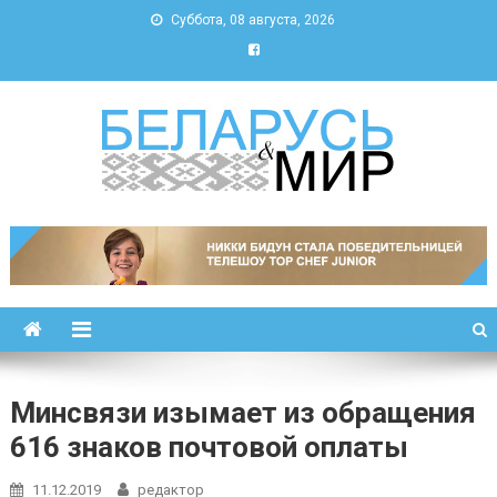
Суббота, 08 августа, 2026
Беларусь и мир
Новости Беларуси и мира
Минсвязи изымает из обращения
616 знаков почтовой оплаты
11.12.2019
редактор