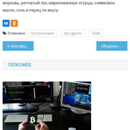
морковь, репчатый лук, маринованные огурцы, оливковое
масло, соль и перец по вкусу.
Отмечено
гастрономия
продукты
США
Навигация
«Беларусбанк» перестанет работать с переводами через Blizko
«Яндекс» выяснил, что будет на новогоднем столе у белорусов
по
ПОХОЖЕЕ
записям