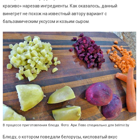
красиво» нарезав ингредиенты. Как оказалось, данный
винегрет не похож на известный автору вариант с
бальзамическим уксусом и козьим сыром.
В процессе приготовления блюда. Фото: Ари Лево специально для belmir.by
Блюду, о котором поведали белорусы, кисловатый вкус