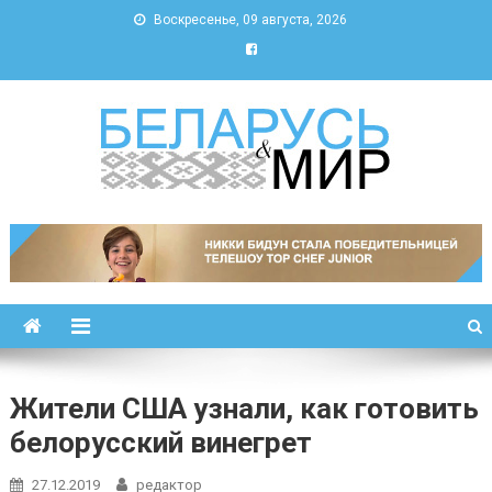
Воскресенье, 09 августа, 2026
Беларусь и мир
Новости Беларуси и мира
Жители США узнали, как готовить
белорусский винегрет
27.12.2019
редактор