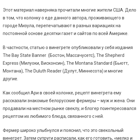
Этот материал наверняка прочитали многие жители США. Дело
в том, что колонку о еде данного автора, проживающего в
городе Мизула, перепечатывают в разных вариациях на
постоянной основе десятки газет и сайтов по всей Америке.
В частности, статью о винегрете опубликовали у себя издания
The Bay State Banner (Бостон, Массачусетс), The Shepherd
Express (Милуоки, Висконсин), The Montana Standard (Бьютт,
Монтана), The Duluth Reader (Дулут, Миннесота) и многие
другие.
Как сообщил Ари в своей колонке, рецепт винегрета ему
рассказали знакомые белорусские фермеры – муж и жена. Они
продавали на местном рынке свеклу, и блогер поинтересовался
рецептом их любимого блюда, связанного с ней.
Фермер широко улыбнулся и пояснил, что это свекольный
винегрет. Затем супруги расписали, как его готовить, «мелко и