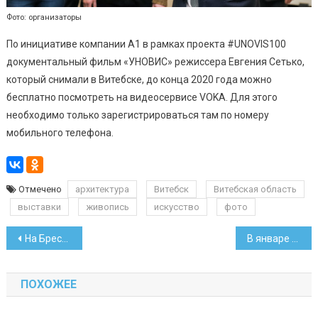
Фото: организаторы
По инициативе компании А1 в рамках проекта #UNOVIS100
документальный фильм «УНОВИС» режиссера Евгения Сетько,
который снимали в Витебске, до конца 2020 года можно
бесплатно посмотреть на видеосервисе VOKA. Для этого
необходимо только зарегистрироваться там по номеру
мобильного телефона.
Отмечено
архитектура
Витебск
Витебская область
выставки
живопись
искусство
фото
Навигация
На Брестчине пройдут бизнес-тренинги для сельских женщин
В январе инфляция в Беларуси составила 0,9 процента
по
ПОХОЖЕЕ
записям