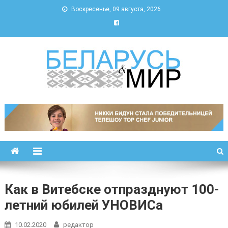
Воскресенье, 09 августа, 2026
Беларусь и мир
Новости Беларуси и мира
Как в Витебске отпразднуют 100-
летний юбилей УНОВИСа
10.02.2020
редактор