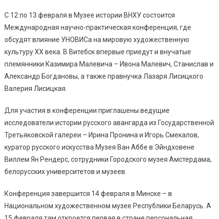
С 12 по 13 февраля в Музее истории ВНХУ состоится
Международная научно-практическая конференция, где
обсудят влияние УНОВИСа на мировую художественную
культуру ХХ века. В Витебск впервые приедут и внучатые
племянники Казимира Малевича – Ивона Малевич, Станислав и
Александр Богдановы, а также правнучка Лазаря Лисицкого
Валерия Лисицкая.
Для участия в конференции приглашены ведущие
исследователи истории русского авангарда из Государственной
Третьяковской галереи – Ирина Пронина и Игорь Смекалов,
куратор русского искусства Музея Ван Аббе в Эйндховене
Виллем Ян Рендерс, сотрудники Городского музея Амстердама,
белорусских университетов и музеев.
Конференция завершится 14 февраля в Минске – в
Национальном художественном музее Республики Беларусь. А
15 февраля там откроется первая в стране персональная