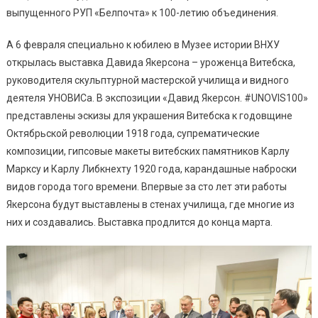
выпущенного РУП «Белпочта» к 100-летию объединения.
А 6 февраля специально к юбилею в Музее истории ВНХУ
открылась выставка Давида Якерсона – уроженца Витебска,
руководителя скульптурной мастерской училища и видного
деятеля УНОВИСа. В экспозиции «Давид Якерсон. #UNOVIS100»
представлены эскизы для украшения Витебска к годовщине
Октябрьской революции 1918 года, супрематические
композиции, гипсовые макеты витебских памятников Карлу
Марксу и Карлу Либкнехту 1920 года, карандашные наброски
видов города того времени. Впервые за сто лет эти работы
Якерсона будут выставлены в стенах училища, где многие из
них и создавались. Выставка продлится до конца марта.