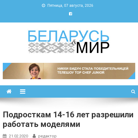
Пятница, 07 августа, 2026
Беларусь и мир
Новости Беларуси и мира
Подросткам 14-16 лет разрешили
работать моделями
21.02.2020
редактор