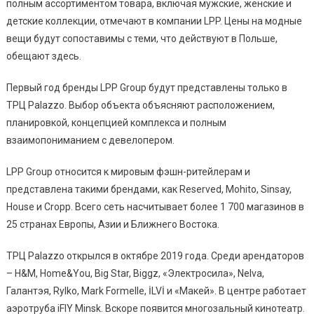
полным ассортиментом товара, включая мужские, женские и
детские коллекции, отмечают в компании LPP. Цены на модные
вещи будут сопоставимы с теми, что действуют в Польше,
обещают здесь.
Первый год бренды LPP Group будут представлены только в
ТРЦ Palazzo. Выбор объекта объясняют расположением,
планировкой, концепцией комплекса и полным
взаимопониманием с девелопером.
LPP Group относится к мировым фэшн-ритейлерам и
представлена такими брендами, как Reserved, Mohito, Sinsay,
House и Cropp. Всего сеть насчитывает более 1 700 магазинов в
25 странах Европы, Азии и Ближнего Востока.
ТРЦ Palazzo открылся в октябре 2019 года. Среди арендаторов
– H&M, Home&You, Big Star, Biggz, «Электросила», Nelva,
Галантэя, Rylko, Mark Formelle, İLVİ и «Макей». В центре работает
аэротруба iFlY Minsk. Вскоре появится многозальный кинотеатр.