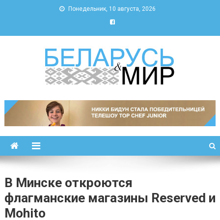
Понедельник, 10 августа, 2026
Беларусь и мир
Новости Беларуси и мира
В Минске откроются
флагманские магазины Reserved и
Mohito