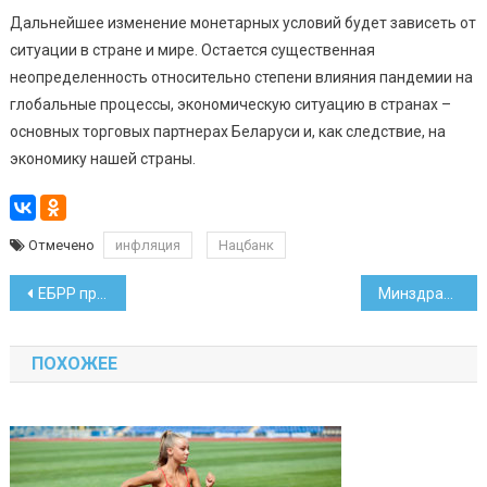
Дальнейшее изменение монетарных условий будет зависеть от
ситуации в стране и мире. Остается существенная
неопределенность относительно степени влияния пандемии на
глобальные процессы, экономическую ситуацию в странах –
основных торговых партнерах Беларуси и, как следствие, на
экономику нашей страны.
Отмечено
инфляция
Нацбанк
Навигация
ЕБРР прогнозирует падение белорусского ВВП на 5 процентов
Минздрав назвал число случаев коронавируса на 13 мая
по
ПОХОЖЕЕ
записям