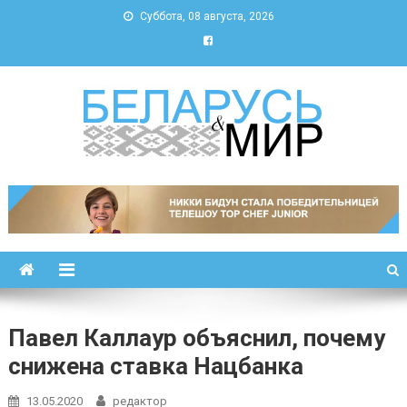
Суббота, 08 августа, 2026
Беларусь и мир
Новости Беларуси и мира
Павел Каллаур объяснил, почему
снижена ставка Нацбанка
13.05.2020
редактор