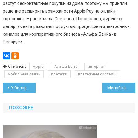
растут бесконтактные покупки из дома, поэтому мы приняли
решение расширить возможности Apple Pay на онлайн-
торговлю», – рассказала Светлана Шаповалова, директор
департамента развития продуктов, процессов и электронных
каналов для корпоративного бизнеса «Альфа-Банка» в
Беларуси.
Отмечено
Apple
Альфа-Банк
интернет
мобильная связь
платежи
платежные системы
Навигация
У белорусских птиц появились телефонные номера
Минобразования рассказало, каким будет график ЦТ-2020
по
ПОХОЖЕЕ
записям