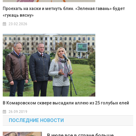
Проехать на хаски и метнуть блин. «Зеленая гавань» будет
«гукаць вясну»
23.02.2026
В Комаровском сквере высадили аллею из 25 голубых елей
26.09.2019
ПОСЛЕДНИЕ НОВОСТИ
В июле все в стране больше