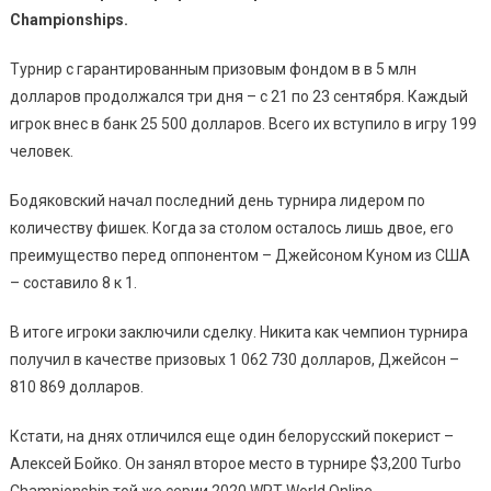
Championships
.
Турнир с гарантированным призовым фондом в в 5 млн
долларов продолжался три дня – с 21 по 23 сентября. Каждый
игрок внес в банк 25 500 долларов. Всего их вступило в игру 199
человек.
Бодяковский начал последний день турнира лидером по
количеству фишек. Когда за столом осталось лишь двое, его
преимущество перед оппонентом – Джейсоном Куном из США
– составило 8 к 1.
В итоге игроки заключили сделку. Никита как чемпион турнира
получил в качестве призовых 1 062 730 долларов, Джейсон –
810 869 долларов.
Кстати, на днях отличился еще один белорусский покерист –
Алексей Бойко. Он занял второе место в турнире $3,200 Turbo
Championship той же серии 2020 WPT World Online