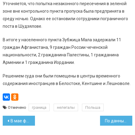
Уточняется, что попытка незаконного пересечения в зеленой
зоне вне контрольного пункта пропуска была предпринята в
среду ночью. Однако ее остановили сотрудники пограничного
поста в Шудзялове.
В итоге у населенного пункта Зубжица Мала задержали 11
граждан Афганистана, 9 граждан России чеченской
национальности, 2 гражданина Палестины, 1 гражданина
Армении и 1 гражданина Иордании.
Решением суда они были помещены в центры временного
содержания иностранцев в Белостоке, Кентшине и Лешноволе.
Отмечено
граница
нелегалы
Польша
Навигация
В мае физлица валюту покупали, а предприятия – продавали
По данным Минздрава, число случаев COVID превысило 400 тысяч
по