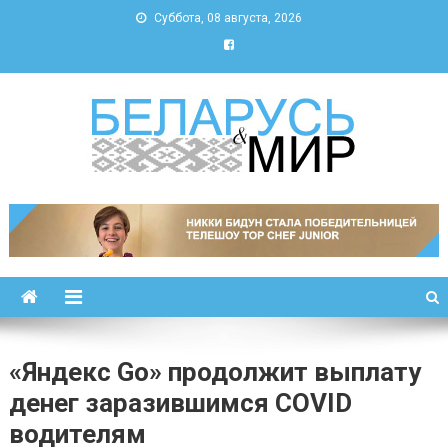
Суббота, 08 августа, 2026
Беларусь и мир
Новости Беларуси и мира
«Яндекс Go» продолжит выплату
денег заразившимся COVID
водителям