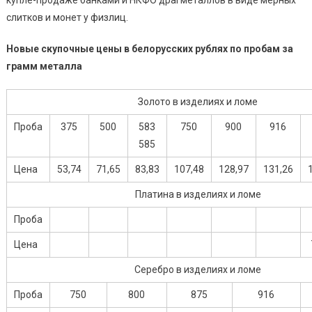
слитков и монет у физлиц.
Новые скупочные цены в белорусских рублях по пробам за
грамм металла
Золото в изделиях и ломе
Проба
375
500
583
750
900
916
585
Цена
53,74
71,65
83,83
107,48
128,97
131,26
Платина в изделиях и ломе
Проба
Цена
Серебро в изделиях и ломе
Проба
750
800
875
916