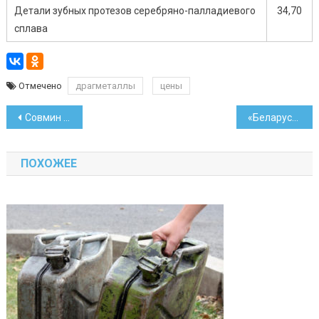
Детали зубных протезов серебряно-палладиевого
34,70
сплава
Отмечено
драгметаллы
цены
Навигация
Совмин снова ввел запрет на вывоз зерна из страны
«Беларусбанк» ввел лимит на снятие наличных за границей
по
ПОХОЖЕЕ
записям