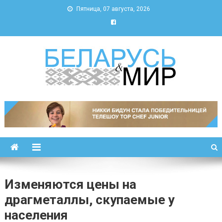
Пятница, 07 августа, 2026
Беларусь и мир
Новости Беларуси и мира
Изменяются цены на
драгметаллы, скупаемые у
населения