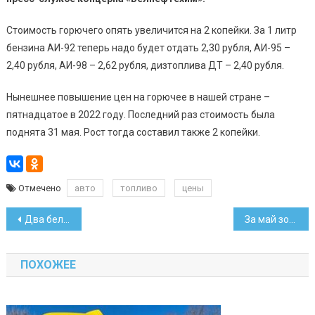
Стоимость горючего опять увеличится на 2 копейки. За 1 литр
бензина АИ-92 теперь надо будет отдать 2,30 рубля, АИ-95 –
2,40 рубля, АИ-98 – 2,62 рубля, дизтоплива ДТ – 2,40 рубля.
Нынешнее повышение цен на горючее в нашей стране –
пятнадцатое в 2022 году. Последний раз стоимость была
поднята 31 мая. Рост тогда составил также 2 копейки.
Отмечено
авто
топливо
цены
Навигация
Два белоруса вышли в четвертьфинал престижного конкурса пианистов
За май золотовалютные резервы потеряли 351,5 млн долларов
по
ПОХОЖЕЕ
записям