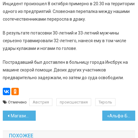
Инцидент произошел 8 октября примерно в 20.30 на территории
одного из предприятий. Словесная перепалка между нашими
соотечественниками переросла в драку.
В результате потасовки 30-летний и 33-летний мужчины
серьезно травмировали 32-летнего, нанеся ему в том числе
удары кулаками и ногами по голове.
Пострадавший был доставлен в больницу города Инсбрук на
машине скорой помощи. Двоих других участников
предварительно задержали, но затем до суда освободили.
Отмечено
Австрия
происшествия
Тироль
Навигация
Магазинам запретили продавать части курицы собственной разделки
«Альфа-Банку» компенсируют потери по экспортному кредиту
по
ПОХОЖЕЕ