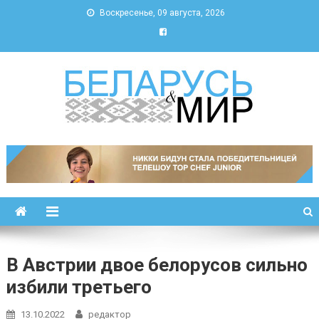
Воскресенье, 09 августа, 2026
Беларусь и мир
Новости Беларуси и мира
В Австрии двое белорусов сильно
избили третьего
13.10.2022
редактор