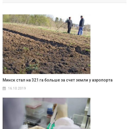
записям
Минск стал на 321 га больше за счет земли у аэропорта
16.10.2019