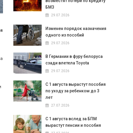
возместят потери по кредиту
БМЗ
29.07.2026
Изменен порядок назначения
ия
одного из пособий
29.07.2026
В Германии в фуру белоруса
на
сзади влетела Toyota
29.07.2026
С 1 августа вырастут пособия
и
по уходу за ребенком до 3
лет
27.07.2026
С 1 августа вслед за БПМ
вырастут пенсии и пособия