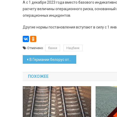
А с 1 декабря 2023 года вместо базового индикатив
расчету величины операционного риска, основанный 
операционных инцидентов.
Другие нормы постановления вступают в силу с 1 янв
Отмечено
банки
Нацбанк
Навигация
В Германии белорус отбился от воров, лезших в кабину фуры
по
ПОХОЖЕЕ
записям