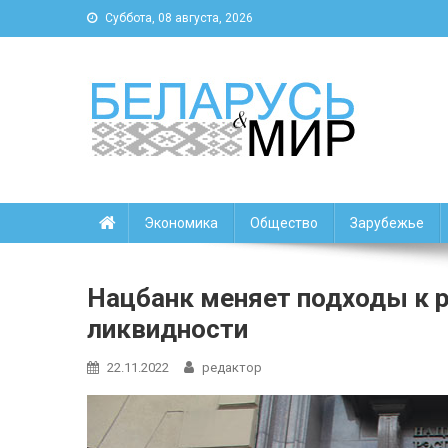
Суббота, 08 августа, 2026
Беларусь и мир
Новости Беларуси и мира
Экономика
Общество
Зарубежье
Нацбанк меняет подходы к р
ликвидности
22.11.2022
редактор