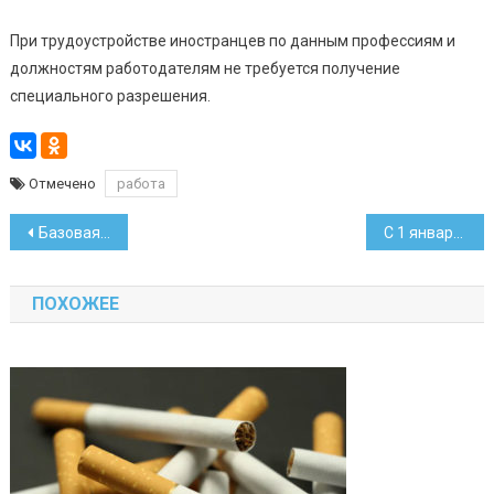
При трудоустройстве иностранцев по данным профессиям и
должностям работодателям не требуется получение
специального разрешения.
Отмечено
работа
Навигация
Базовая величина с 1 января вырастет до 40 рублей
С 1 января подорожают многие марки сигарет
по
ПОХОЖЕЕ
записям