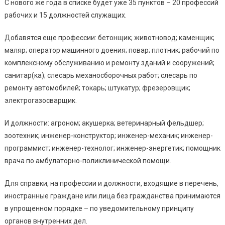
С нового же года в списке будет уже 35 пунктов – 20 профессий
рабочих и 15 должностей служащих.
Добавятся еще профессии: бетонщик; животновод; каменщик;
маляр; оператор машинного доения; повар; плотник; рабочий по
комплексному обслуживанию и ремонту зданий и сооружений;
санитар(ка); слесарь механосборочных работ; слесарь по
ремонту автомобилей; токарь; штукатур; фрезеровщик;
электрогазосварщик.
И должности: агроном; акушерка; ветеринарный фельдшер;
зоотехник; инженер-конструктор; инженер-механик; инженер-
программист; инженер-технолог; инженер-энергетик; помощник
врача по амбулаторно-поликлинической помощи.
Для справки, на профессии и должности, входящие в перечень,
иностранные граждане или лица без гражданства принимаются
в упрощенном порядке – по уведомительному принципу
органов внутренних дел.