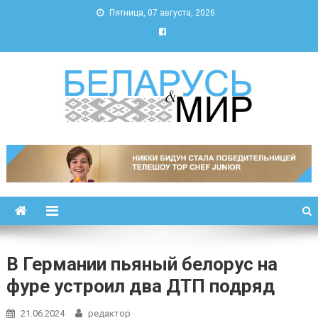
Пятница, 07 августа, 2026
Беларусь и мир
Новости Беларуси и мира
В Германии пьяный белорус на
фуре устроил два ДТП подряд
21.06.2024
редактор