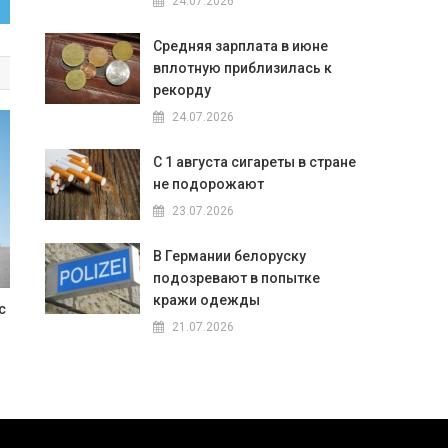
24.07.2026
Средняя зарплата в июне
вплотную приблизилась к
рекорду
24.07.2026
С 1 августа сигареты в стране
не подорожают
23.07.2026
В Германии белоруску
подозревают в попытке
кражи одежды
с
21.07.2026