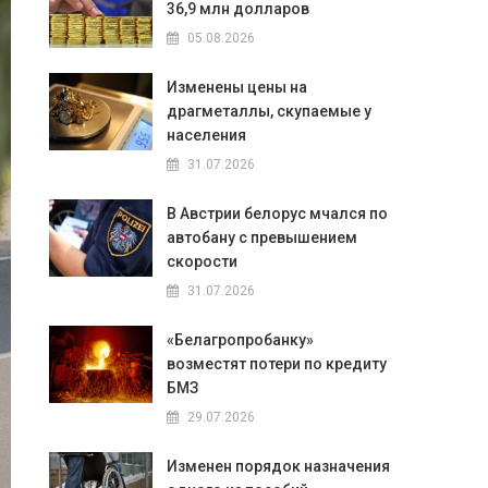
36,9 млн долларов
05.08.2026
Изменены цены на
драгметаллы, скупаемые у
населения
31.07.2026
В Австрии белорус мчался по
автобану с превышением
скорости
31.07.2026
«Белагропробанку»
возместят потери по кредиту
БМЗ
29.07.2026
Изменен порядок назначения