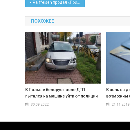
Навигация
Raiffeisen продал «Приорбанк» инвесторам из ОАЭ
по
ПОХОЖЕЕ
записям
В Польше белорус после ДТП
В ночь на 
пытался на машине уйти от полиции
возможны с
30.09.2022
21.11.2019