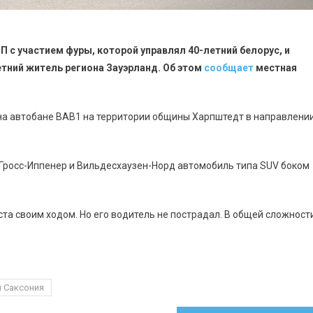
 с участием фуры, которой управлял 40-летний белорус, и
етний житель региона Зауэрланд. Об этом
сообщает
местная
0 на автобане BAB1 на территории общины Харпштедт в направлени
Гросс-Иппенер и Вильдесхаузен-Норд автомобиль типа SUV боком
та своим ходом. Но его водитель не пострадал. В общей сложност
 Саксония