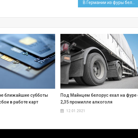
В Германии из фуры белоруса вытекло 200 литров топлива
две ближайшие субботы
Под Майнцем белорус ехал на фуре 
бои в работе карт
2,35 промилле алкоголя
12.01.2021