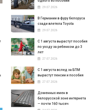
одного из пособий
29.07.2026
В Германии в фуру белоруса
сзади влетела Toyota
29.07.2026
и
С 1 августа вырастут пособия
по уходу за ребенком до 3
лет
27.07.2026
С 1 августа вслед за БПМ
вырастут пенсии и пособия
и
27.07.2026
Доменных имен в
белорусской зоне интернета
— почти 160 тысяч