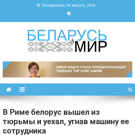
Воскресенье, 09 августа, 2026
Беларусь и мир
Новости Беларуси и мира
В Риме белорус вышел из
тюрьмы и уехал, угнав машину ее
сотрудника