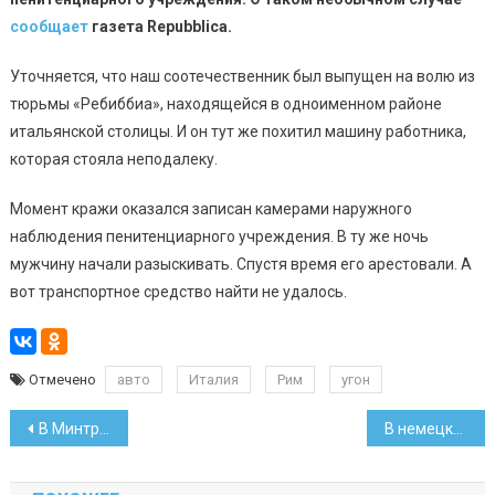
сообщает
газета Repubbliсa.
Уточняется, что наш соотечественник был выпущен на волю из
тюрьмы «Ребиббиа», находящейся в одноименном районе
итальянской столицы. И он тут же похитил машину работника,
которая стояла неподалеку.
Момент кражи оказался записан камерами наружного
наблюдения пенитенциарного учреждения. В ту же ночь
мужчину начали разыскивать. Спустя время его арестовали. А
вот транспортное средство найти не удалось.
Отмечено
авто
Италия
Рим
угон
Навигация
В Минтруда рассказали, сколько в стране долгожителей
В немецком Клеве белорус на Ford Galaxy въехал в ворота гаража
по