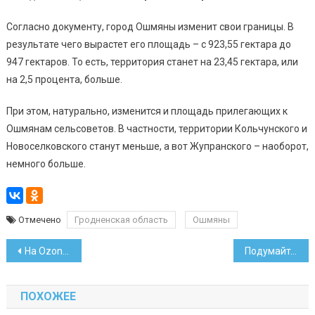
Согласно документу, город Ошмяны изменит свои границы. В
результате чего вырастет его площадь – с 923,55 гектара до
947 гектаров. То есть, территория станет на 23,45 гектара, или
на 2,5 процента, больше.
При этом, натурально, изменится и площадь прилегающих к
Ошмянам сельсоветов. В частности, территории Кольчунского и
Новоселковского станут меньше, а вот Жупранского – наоборот,
немного больше.
Отмечено
Гродненская область
Ошмяны
Навигация
На Ozon в Беларуси теперь стали доступны товары из Китая
Подумайте 5 секунд: назван простой способ защититься от кибермошенников
по
ПОХОЖЕЕ
записям