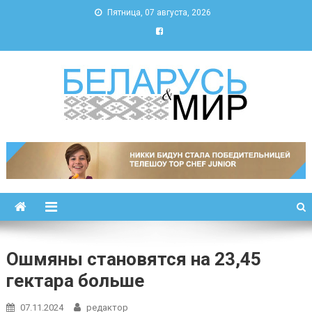
Пятница, 07 августа, 2026
Беларусь и мир
Новости Беларуси и мира
Ошмяны становятся на 23,45
гектара больше
07.11.2024
редактор